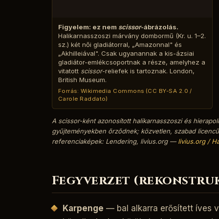
Figyelem: ez nem
scissor
-ábrázolás.
Halikarnasszoszi márvány dombormű (Kr. u. 1–2.
sz.) két női gladiátorral, „Amazonnal" és
„Akhilleiával". Csak ugyanannak a kis-ázsiai
gladiátor-emlékcsoportnak a része, amelyhez a
vitatott
scissor
-reliefek is tartoznak. London,
British Museum.
Forrás: Wikimedia Commons (CC BY-SA 2.0 /
Carole Raddato)
A
scissor
-ként azonosított halikarnasszoszi és hierapol
gyűjteményekben őrződnek; közvetlen, szabad licencű d
referenciaképek: Lendering, livius.org —
livius.org / H
Fegyverzet (rekonstru
Karpenge
— bal alkarra erősített íves