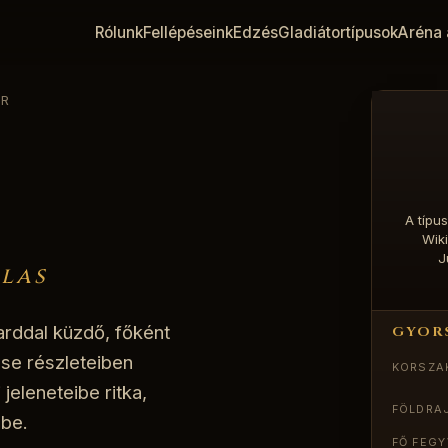
Rólunk
Fellépéseink
Edzés
Gladiátortípusok
Aréna 
R
A típu
Wik
J
elas
arddal küzdő, főként
GYOR
ése részleteiben
KORSZA
jeleneteibe ritka,
FÖLDRA
 be.
FŐ FEG