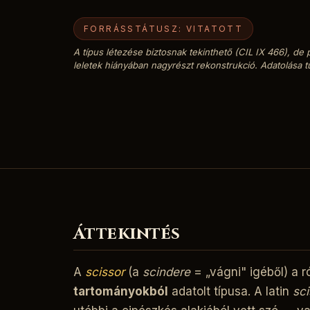
FORRÁSSTÁTUSZ: VITATOTT
A típus létezése biztosnak tekinthető (CIL IX 466), de
leletek hiányában nagyrészt rekonstrukció. Adatolása t
Áttekintés
A
scissor
(a
scindere
= „vágni" igéből) a r
tartományokból
adatolt típusa. A latin
sci