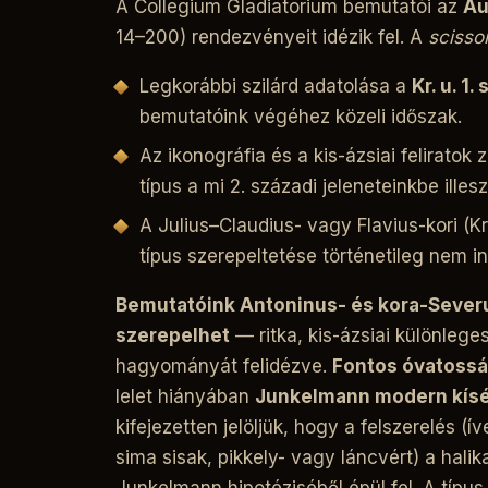
A Collegium Gladiatorium bemutatói az
Au
14–200) rendezvényeit idézik fel. A
scisso
Legkorábbi szilárd adatolása a
Kr. u. 1
bemutatóink végéhez közeli időszak.
Az ikonográfia és a kis-ázsiai feliratok
típus a mi 2. századi jeleneteinkbe illes
A Julius–Claudius- vagy Flavius-kori (Kr
típus szerepeltetése történetileg nem in
Bemutatóink Antoninus- és kora-Severus
szerepelhet
— ritka, kis-ázsiai különlege
hagyományát felidézve.
Fontos óvatossá
lelet hiányában
Junkelmann modern kísér
kifejezetten jelöljük, hogy a felszerelés (í
sima sisak, pikkely- vagy láncvért) a halika