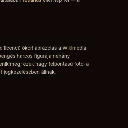
 általában
retiarius
ellen lép fel — a
ad licencű ókori ábrázolás a Wikimedia
pengés harcos figurája néhány
elenik meg; ezek nagy felbontású fotói a
 jogkezelésében állnak.