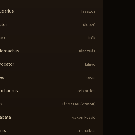
uearius
lasszós
utor
üldöző
aex
trák
lomachus
lándzsás
vocator
kihívó
es
lovas
achaerus
kétkardos
es
lándzsás (vitatott)
abata
vakon küzdő
nis
archaikus