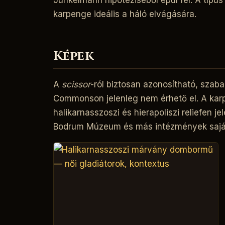
Junkelmann hipotéziséből épül fel. A típus
karpenge ideális a háló elvágására.
Képek
A
scissor
-ról biztosan azonosítható, szab
Commonson jelenleg nem érhető el. A kar
halikarnasszoszi és hierapoliszi reliefen j
Bodrum Múzeum és más intézmények saját