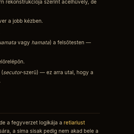
n rekonstrukciója szerint acélhüvely, de
er a jobb kézben.
.
uamata
vagy
hamata
) a felsőtesten —
lőrelépőn.
 (
secutor
-szerű) — ez arra utal, hogy a
.
de a fegyverzet logikája a
retiariust
ására, a sima sisak pedig nem akad bele a