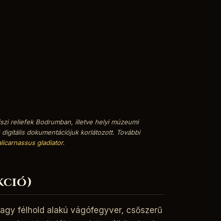
iszi reliefek Bodrumban, illetve helyi múzeumi
igitális dokumentációjuk korlátozott. További
alicarnassus gladiator
.
kció)
 vagy félhold alakú vágófegyver, csőszerű