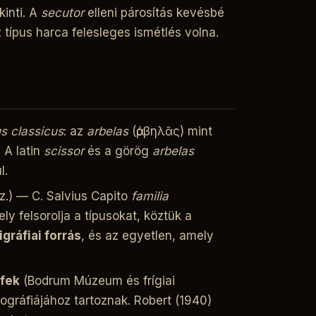
kinti. A
secutor
elleni párosítás kevésbé
 típus harca felesleges ismétlés volna.
s classicus
: az
arbelas
(ἀρβηλᾶς) mint
 A latin
scissor
és a görög
arbelas
l.
 sz.) — C. Salvius Capito
familia
ely felsorolja a típusokat, köztük a
gráfiai forrás
, és az egyetlen, amely
efek
(Bodrum Múzeum és frígiai
ográfiájához tartoznak. Robert (1940)