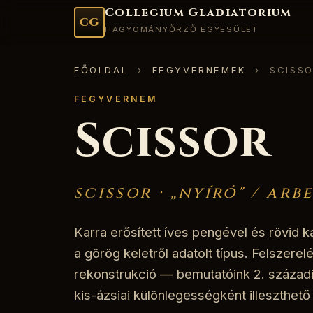
Collegium Gladiatorium
CG
HAGYOMÁNYŐRZŐ EGYESÜLET
FŐOLDAL
›
FEGYVERNEMEK
› SCISSO
FEGYVERNEM
Scissor
scissor · „nyíró" / arb
Karra erősített íves pengével és rövid k
a görög keletről adatolt típus. Felszerel
rekonstrukció — bemutatóink 2. századi 
kis-ázsiai különlegességként illeszthető