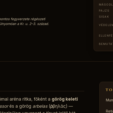
MÁSOD
PAJZS
SISAK
 pontos fegyverzete régészeti
úlnyomóan a Kr. u. 2–3. század.
VÉDELE
ELLENFÉ
BEMUTA
TO
ómai aréna ritka, főként a
görög keleti
Murm
ssor
és a görög
arbelas
(ἀρβηλᾶς) —
Reti