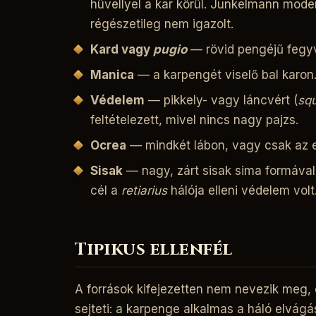
hüvellyel a kar körül. Junkelmann moder
régészetileg nem igazolt.
Kard vagy
pugio
— rövid pengéjű fegyv
Manica
— a karpengét viselő bal karon
Védelem
— pikkely- vagy láncvért (
sq
feltételezett, mivel nincs nagy pajzs.
Ocrea
— mindkét lábon, vagy csak az e
Sisak
— nagy, zárt sisak sima formával
cél a
retiarius
hálója elleni védelem volt
Tipikus ellenfél
A források kifejezetten nem nevezik meg, 
sejteti: a karpenge alkalmas a háló elvág