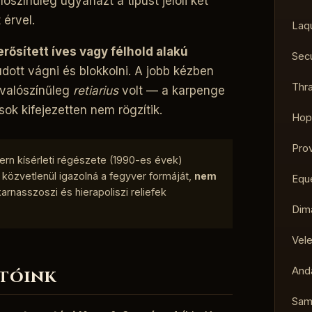
ószínűleg ugyanazt a típust jelöli két
 érvel.
Laq
 erősített íves vagy félhold alakú
Sec
tudott vágni és blokkolni. A jobb kézben
Thr
e valószínűleg
retiarius
volt — a karpenge
sok kifejezetten nem rögzítik.
Hop
Pro
rn kísérleti régészete (1990-es évek)
y közvetlenül igazolná a fegyver formáját,
nem
Equ
rnasszoszi és hierapoliszi reliefek
Dim
Vel
And
atóink
Sam