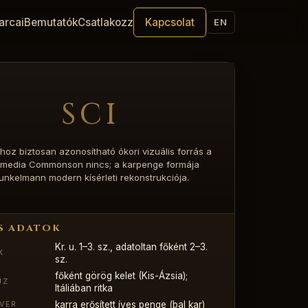
arcai
Bemutatók
Csatlakozz
Kapcsolat
EN
SCI
shoz biztosan azonosítható ókori vizuális forrás a
imedia Commonson nincs; a karpenge formája
unkelmann modern kísérleti rekonstrukciója.
S ADATOK
Kr. u. 1–3. sz., adatoltan főként 2–3.
K
sz.
főként görög kelet (Kis-Ázsia);
JZ
Itáliában ritka
karra erősített íves penge (bal kar)
YVER