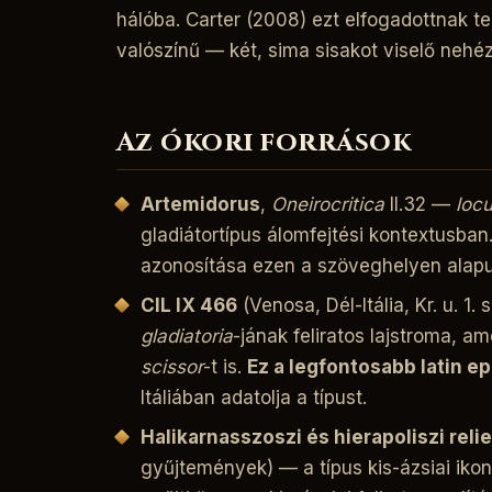
hálóba. Carter (2008) ezt elfogadottnak te
valószínű — két, sima sisakot viselő nehéz
Az ókori források
Artemidorus
,
Oneirocritica
II.32 —
locu
gladiátortípus álomfejtési kontextusban.
azonosítása ezen a szöveghelyen alapu
CIL IX 466
(Venosa, Dél-Itália, Kr. u. 1.
gladiatoria
-jának feliratos lajstroma, am
scissor
-t is.
Ez a legfontosabb latin epi
Itáliában adatolja a típust.
Halikarnasszoszi és hierapoliszi reli
gyűjtemények) — a típus kis-ázsiai ikon