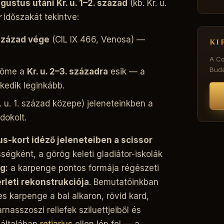
gustus utáni Kr. u. 1–2. század
(kb. Kr. u.
r
időszakát tekintve:
. század vége
(CIL IX 466, Venosa) —
KI
A Co
Buda
 zöme a
Kr. u. 2–3. századra
esik — a
zkedik leginkább.
. u. 1. század közepe) jeleneteinkben a
dokolt.
-kort idéző jeleneteiben a scissor
sségként, a görög keleti gladiátor-iskolák
g:
a karpenge pontos formája régészeti
leti rekonstrukciója
. Bemutatóinkban
ves karpenge a bal alkaron, rövid kard,
rnasszoszi reliefek sziluettjeiből és