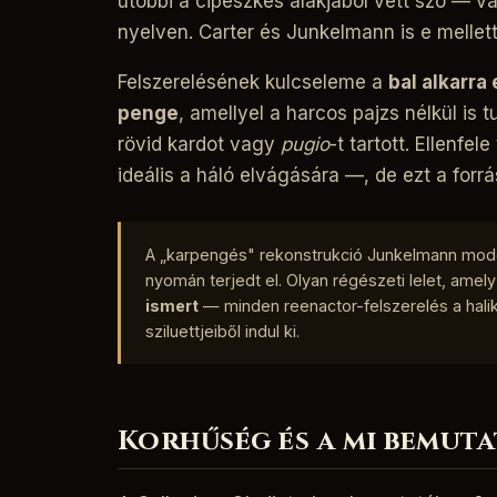
utóbbi a cipészkés alakjából vett szó — val
nyelven. Carter és Junkelmann is e mellett
Felszerelésének kulcseleme a
bal alkarra
penge
, amellyel a harcos pajzs nélkül is 
rövid kardot vagy
pugio
-t tartott. Ellenfel
ideális a háló elvágására —, de ezt a forrá
A „karpengés" rekonstrukció Junkelmann mode
nyomán terjedt el. Olyan régészeti lelet, amel
ismert
— minden reenactor-felszerelés a halika
sziluettjeiből indul ki.
Korhűség és a mi bemut