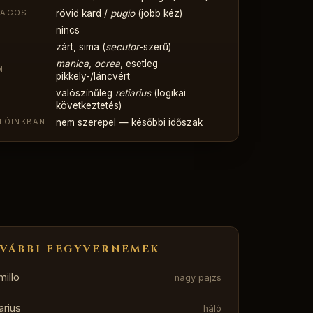
rövid kard /
pugio
(jobb kéz)
LAGOS
nincs
zárt, sima (
secutor
-szerű)
manica
,
ocrea
, esetleg
M
pikkely-/láncvért
valószínűleg
retiarius
(logikai
L
következtetés)
nem szerepel — későbbi időszak
TÓINKBAN
VÁBBI FEGYVERNEMEK
illo
nagy pajzs
arius
háló