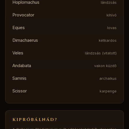
Hoplomachus
lándzsás
Provocator
kihívó
Eques
lovas
Dimachaerus
kétkardos
Veles
lándzsás (vitatott)
Andabata
vakon küzdő
Samnis
archaikus
Scissor
karpenge
KIPRÓBÁLNÁD?