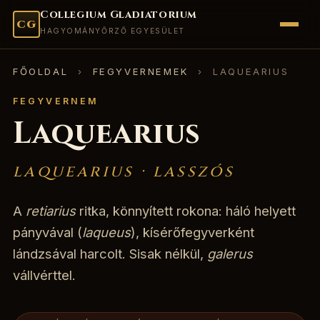
Collegium Gladiatorium
CG
HAGYOMÁNYŐRZŐ EGYESÜLET
FŐOLDAL
›
FEGYVERNEMEK
› LAQUEARIUS
Rólunk
FEGYVERNEM
Fellépéseink
Laquearius
Edzés
laquearius · lasszós
Gladiátortípusok
A
retiarius
ritka, könnyített rokona: háló helyett
Aréna arcai
pányvával (
laqueus
), kísérőfegyverként
lándzsával harcolt. Sisak nélkül,
galerus
Bemutatók
vállvérttel.
Csatlakozz