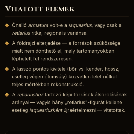
Vitatott elemek
Önálló
armatura
volt-e a
laquearius
, vagy csak a
retiarius
ritka, regionális variánsa.
A földrajzi elterjedése — a források szűkössége
miatt nem dönthető el, mely tartományokban
léphetett fel rendszeresen.
A lasszó pontos kivitele (bőr vs. kender, hossz,
esetleg végén ólomsúly) közvetlen lelet nélkül
teljes mértékben rekonstrukció.
A
retiariushoz
tartozó képi források átsorolásának
arányai — vagyis hány „retiarius"-figurát kellene
esetleg
laqueariusként
újraértelmezni — vitatottak.