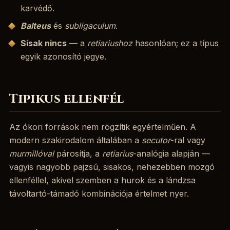
karvédő.
Balteus
és
subligaculum
.
Sisak nincs
— a
retiariushoz
hasonlóan; ez a típus
egyik azonosító jegye.
Tipikus ellenfél
Az ókori források nem rögzítik egyértelműen. A
modern szakirodalom általában a
secutor
-ral vagy
murmillóval
párosítja, a
retiarius
-analógia alapján —
vagyis nagyobb pajzsú, sisakos, nehezebben mozgó
ellenféllel, akivel szemben a hurok és a lándzsa
távoltartó-támadó kombinációja értelmet nyer.