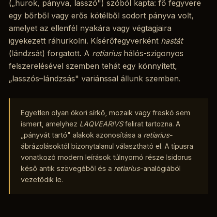
(„hurok, pányva, lasszó") szóból kapta: fő fegyvere
egy bőrből vagy erős kötélből sodort pányva volt,
amelyet az ellenfél nyakára vagy végtagjaira
igyekezett ráhurkolni. Kísérőfegyverként
hastát
(lándzsát) forgatott. A
retiarius
hálós-szigonyos
felszerelésével szemben tehát egy könnyített,
„lasszós–lándzsás" variánssal állunk szemben.
Egyetlen olyan ókori sírkő, mozaik vagy freskó sem
ismert, amelyhez
LAQVEARIVS
felirat tartozna. A
„pányvát tartó" alakok azonosítása a
retiarius
-
ábrázolásoktól bizonytalanul választható el. A típusra
vonatkozó modern leírások túlnyomó része Isidorus
késő antik szövegéből és a
retiarius
-analógiából
vezetődik le.