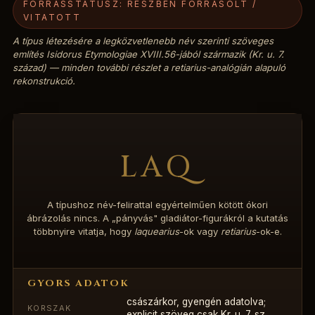
FORRÁSSTÁTUSZ: RÉSZBEN FORRÁSOLT /
VITATOTT
Kapcsolat
A típus létezésére a legközvetlenebb név szerinti szöveges
említés Isidorus
Etymologiae
XVIII.56-jából származik (Kr. u. 7.
EN
század) — minden további részlet a
retiarius
-analógián alapuló
rekonstrukció.
LAQ
A típushoz név-felirattal egyértelműen kötött ókori
ábrázolás nincs. A „pányvás" gladiátor-figurákról a kutatás
többnyire vitatja, hogy
laquearius
-ok vagy
retiarius
-ok-e.
GYORS ADATOK
császárkor, gyengén adatolva;
KORSZAK
explicit szöveg csak Kr. u. 7. sz.