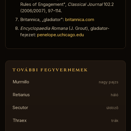
Rules of Engagement",
Classical Journal
102.2
(2006/2007), 97–114.
Britannica, „gladiator":
britannica.com
Encyclopaedia Romana
(J. Grout), gladiator-
fejezet:
penelope.uchicago.edu
TOVÁBBI FEGYVERNEMEK
Murmillo
nagy pajzs
Retiarius
háló
Secutor
üldöző
Thraex
trák