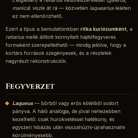
manica
) viszik át rá — közvetlen
laquearius
-leleten
ez nem ellenőrizhető.
Ezért a típus a bemutatóinkban
ritka kuriózumként
, a
retiarius
mellé állított könnyített hajítófegyveres
formaként szerepeltethető — mindig jelölve, hogy a
kortárs források szegényesek, és a részletek
nagyrészt rekonstrukciók.
Fegyverzet
Laqueus
— bőrből vagy erős kötélből sodort
pányva. A háló analógja, de jóval nehezebben
kezelhető: csak hurokvetéssel hatékony, és
egyszeri hibázás után visszahúzni-újrahasználni
körülményesebb.