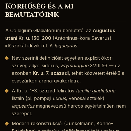
Korhűség és a mi
bemutatóink
A Collegium Gladiatorium bemutatói az
Augustus
utáni Kr. u. 150–200
(Antoninus–kora Severus)
időszakát idézik fel. A
laquearius
:
Név szerinti definícióját egyetlen explicit ókori
szöveg adja: Isidorus,
Etymologiae
XVIII.56 — ez
azonban
Kr. u. 7. századi
, tehát közvetett értékű a
császárkori arénai gyakorlatra.
A Kr. u. 1–3. század feliratos
familia gladiatoria
listáin (pl. pompeji
Ludus
, venosai sztélék)
laquearius
megnevezésű harcos egyértelműen nem
szerepel.
Modern rekonstrukciói (Junkelmann, Köhne–
Ewigleben) a
retiarius
védőfelszerelését (
galerus
,