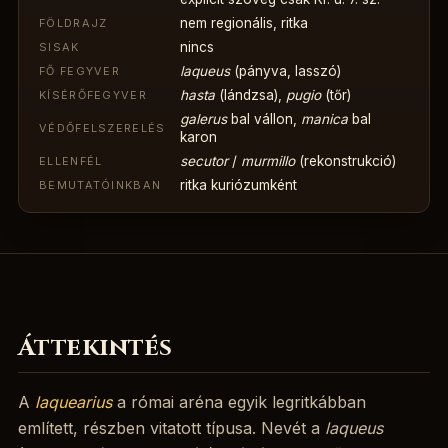
nem regionális, ritka
FÖLDRAJZ
nincs
SISAK
laqueus
(pányva, lasszó)
FŐ FEGYVER
hasta
(lándzsa),
pugio
(tőr)
KÍSÉRŐFEGYVER
galerus
bal vállon,
manica
bal
VÉDŐFELSZERELÉS
karon
secutor
/
murmillo
(rekonstrukció)
ELLENFÉL
ritka kuriózumként
BEMUTATÓINKBAN
Áttekintés
A
laquearius
a római aréna egyik legritkábban
említett, részben vitatott típusa. Nevét a
laqueus