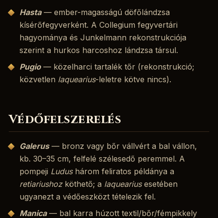
Hasta
— ember-magasságú döfőlándzsa
kísérőfegyverként. A Collegium fegyvertári
hagyománya és Junkelmann rekonstrukciója
szerint a hurkos harcoshoz lándzsa társul.
Pugio
— közelharci tartalék tőr (rekonstrukció;
közvetlen
laquearius
-leletre kötve nincs).
Védőfelszerelés
Galerus
— bronz vagy bőr vállvért a bal vállon,
kb. 30–35 cm, felfelé szélesedő peremmel. A
pompeji
Ludus
három feliratos példánya a
retiariushoz
köthető; a
laquearius
esetében
ugyanezt a védőeszközt tételezik fel.
Manica
— bal karra húzott textil/bőr/fémpikkely