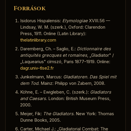
Források
Isidorus Hispalensis:
Etymologiae
XVIII.56 —
Lindsay, W. M. (szerk.), Oxford: Clarendon
Press, 1911. Online (Latin Library):
thelatinlibrary.com
Daremberg, Ch. – Saglio, E.:
Dictionnaire des
antiquités grecques et romaines
, „Gladiator" /
„Laquearius" címszó, Paris 1877–1919. Online:
dagr.univ-tlse2.fr
Junkelmann, Marcus:
Gladiatoren. Das Spiel mit
dem Tod
. Mainz: Philipp von Zabern, 2008.
Köhne, E. – Ewigleben, C. (szerk.):
Gladiators
and Caesars
. London: British Museum Press,
2000.
Meijer, Fik:
The Gladiators
. New York: Thomas
Dunne Books, 2005.
Carter, Michael J.: „Gladiatorial Combat: The