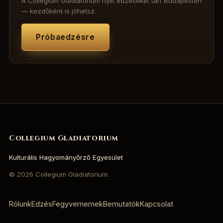
A Collegium Gladiatorium nyílt edzéseket tart Budapesten
— kezdőként is jöhetsz.
Próbaedzésre
Collegium Gladiatorium
Kulturális Hagyományőrző Egyesület
©
2026
Collegium Gladiatorium.
Rólunk
Edzés
Fegyvernemek
Bemutatók
Kapcsolat