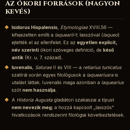
Az ókori források (nagyon
kevés)
Isidorus Hispalensis
,
Etymologiae
XVIII.56 —
kifejezetten említi a
laquearii
-t: lasszóval (
laqueo
)
ejtették el az ellenfelet. Ez az
egyetlen explicit,
név szerinti
ókori szöveges definíció, de
késő
antik
(Kr. u. 7. század).
Iuvenalis
,
Saturae
II és VIII — a
retiarius tunicatus
szatírái során egyes filológusok a
laqueariusra
is
utalást láttak. Iuvenalis maga azonban a
laquearius
szót
nem használja
.
A
Historia Augusta
gladiátori szakaszai a típust
nem nevezik meg
; a hozzá kapcsolt „lasszós"
hivatkozások rendszerint filológiai következtetések.