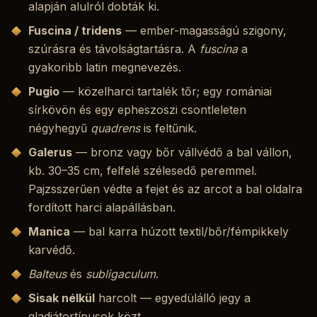
alapján alulról dobták ki.
Fuscina / tridens
— ember-magasságú szigony,
szúrásra és távolságtartásra. A
fuscina
a
gyakoribb latin megnevezés.
Pugio
— közelharci tartalék tőr; egy romániai
sírkövön és egy epheszoszi csontleleten
négyhegyű
quadrens
is feltűnik.
Galerus
— bronz vagy bőr vállvédő a bal vállon,
kb. 30–35 cm, felfelé szélesedő peremmel.
Pajzsszerűen védte a fejet és az arcot a bal oldalra
fordított harci alapállásban.
Manica
— bal karra húzott textil/bőr/fémpikkely
karvédő.
Balteus
és
subligaculum
.
Sisak nélkül
harcolt — egyedülálló jegy a
gladiátortípusok közt.