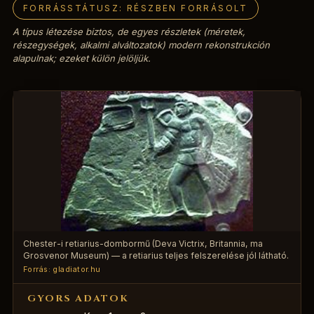
FORRÁSSTÁTUSZ: RÉSZBEN FORRÁSOLT
Kapcsolat
A típus létezése biztos, de egyes részletek (méretek,
részegységek, alkalmi alváltozatok) modern rekonstrukción
alapulnak; ezeket külön jelöljük.
EN
Chester-i retiarius-dombormű (Deva Victrix, Britannia, ma
Grosvenor Museum) — a retiarius teljes felszerelése jól látható.
Forrás: gladiator.hu
GYORS ADATOK