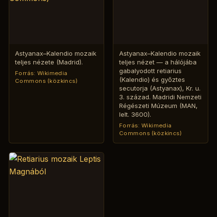
Astyanax–Kalendio mozaik
Astyanax–Kalendio mozaik
teljes nézete (Madrid).
teljes nézet — a hálójába
gabalyodott retiarius
Forrás: Wikimedia
(Kalendio) és győztes
Commons (közkincs)
secutorja (Astyanax), Kr. u.
3. század. Madridi Nemzeti
Régészeti Múzeum (MAN,
lelt. 3600).
Forrás: Wikimedia
Commons (közkincs)