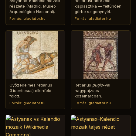
Astyanax–Kalendio mozaik
Retiariust ábrázoló
részlete (Madrid, Museo
kisplasztika — feltűnően
Arqueológico Nacional).
görbe szigonynyél.
Forrás: gladiator.hu
Forrás: gladiator.hu
Győzedelmes retiarius
Retiarius
pugio
-val
(Licentiosus) ellenfele
nagypajzsos
fölött.
közelharcban.
Forrás: gladiator.hu
Forrás: gladiator.hu