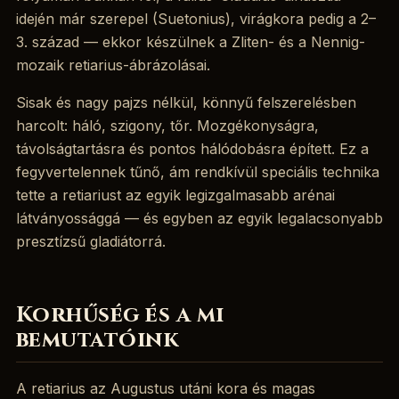
idején már szerepel (Suetonius), virágkora pedig a 2–
3. század — ekkor készülnek a Zliten- és a Nennig-
mozaik retiarius-ábrázolásai.
Sisak és nagy pajzs nélkül, könnyű felszerelésben
harcolt: háló, szigony, tőr. Mozgékonyságra,
távolságtartásra és pontos hálódobásra épített. Ez a
fegyvertelennek tűnő, ám rendkívül speciális technika
tette a retiariust az egyik legizgalmasabb arénai
látványossággá — és egyben az egyik legalacsonyabb
presztízsű gladiátorrá.
Korhűség és a mi
bemutatóink
A retiarius az Augustus utáni kora és magas