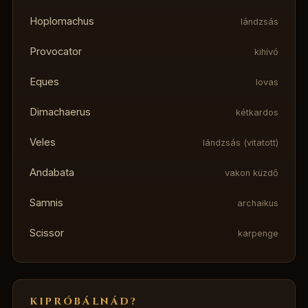
Hoplomachus
lándzsás
Provocator
kihívó
Eques
lovas
Dimachaerus
kétkardos
Veles
lándzsás (vitatott)
Andabata
vakon küzdő
Samnis
archaikus
Scissor
karpenge
KIPRÓBÁLNÁD?