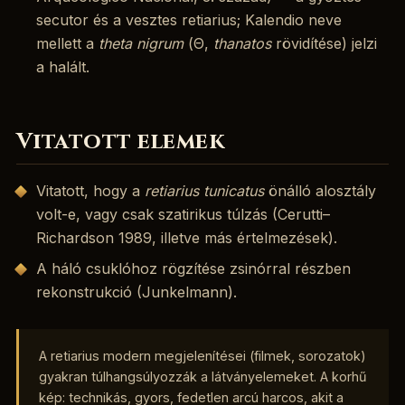
secutor és a vesztes retiarius; Kalendio neve
mellett a
theta nigrum
(Θ,
thanatos
rövidítése) jelzi
a halált.
Vitatott elemek
Vitatott, hogy a
retiarius tunicatus
önálló alosztály
volt-e, vagy csak szatirikus túlzás (Cerutti–
Richardson 1989, illetve más értelmezések).
A háló csuklóhoz rögzítése zsinórral részben
rekonstrukció (Junkelmann).
A retiarius modern megjelenítései (filmek, sorozatok)
gyakran túlhangsúlyozzák a látványelemeket. A korhű
kép: technikás, gyors, fedetlen arcú harcos, akit a