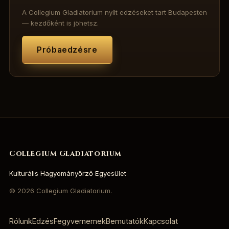
A Collegium Gladiatorium nyílt edzéseket tart Budapesten
— kezdőként is jöhetsz.
Próbaedzésre
Collegium Gladiatorium
Kulturális Hagyományőrző Egyesület
©
2026
Collegium Gladiatorium.
Rólunk
Edzés
Fegyvernemek
Bemutatók
Kapcsolat