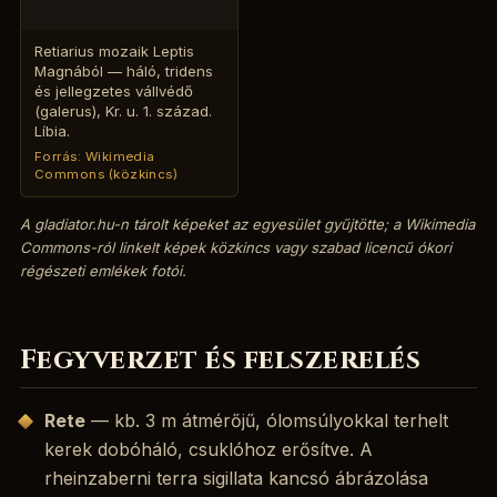
Retiarius mozaik Leptis
Magnából — háló, tridens
és jellegzetes vállvédő
(galerus), Kr. u. 1. század.
Líbia.
Forrás: Wikimedia
Commons (közkincs)
A gladiator.hu-n tárolt képeket az egyesület gyűjtötte; a Wikimedia
Commons-ról linkelt képek közkincs vagy szabad licencű ókori
régészeti emlékek fotói.
Fegyverzet és felszerelés
Rete
— kb. 3 m átmérőjű, ólomsúlyokkal terhelt
kerek dobóháló, csuklóhoz erősítve. A
rheinzaberni terra sigillata kancsó ábrázolása