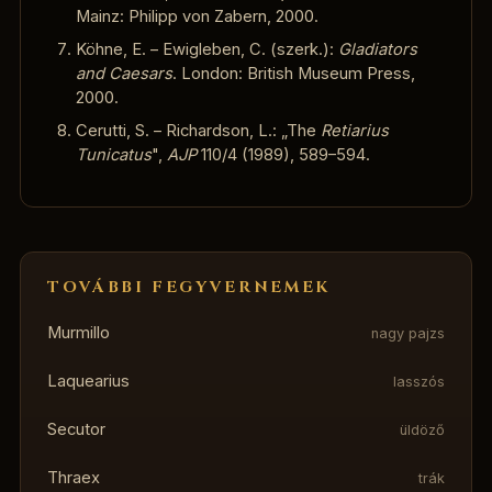
Mainz: Philipp von Zabern, 2000.
Köhne, E. – Ewigleben, C. (szerk.):
Gladiators
and Caesars
. London: British Museum Press,
2000.
Cerutti, S. – Richardson, L.: „The
Retiarius
Tunicatus
",
AJP
110/4 (1989), 589–594.
TOVÁBBI FEGYVERNEMEK
Murmillo
nagy pajzs
Laquearius
lasszós
Secutor
üldöző
Thraex
trák