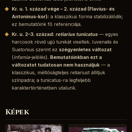
Kr. u. 1. század vége – 2. század (Flavius- és
Antoninus-kor):
a klasszikus forma stabilizálódik;
ez bemutatóink fő referenciája.
Kr. u. 2–3. század:
retiarius tunicatus
— egyes
harcosok rövid ujjú tunikát viseltek. Iuvenalis és
Suetonius szerint ez
szégyenletes változat
(
infamia
-jelölés).
Bemutatóinkban ezt a
változatot tudatosan nem használjuk
— a
klasszikus, méltóságteljes retiariust állítjuk
színpadra; a tunicatus-ra legfeljebb
karaktertörténetben utalunk.
Képek