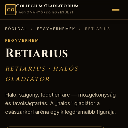
Collegium Gladiatorium
CG
HAGYOMÁNYŐRZŐ EGYESÜLET
FŐOLDAL
›
FEGYVERNEMEK
› RETIARIUS
Rólunk
FEGYVERNEM
Fellépéseink
Retiarius
Edzés
retiarius · hálós
Gladiátortípusok
gladiátor
Aréna arcai
Háló, szigony, fedetlen arc — mozgékonyság
és távolságtartás. A „hálós" gladiátor a
Bemutatók
császárkori aréna egyik legdrámaibb figurája.
Csatlakozz