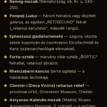
Nennig-mozaik
(Németország, kb. Kr. u. 240–
250).
Pompeji
Ludus
— három feliratos vagy díszített
galerus
, az egyiken „RET/SECUND" felirat
(„retiarius secundus", második rangú).
Epheszoszi gladiátortemető
— szigony okozta
sebek koponyán és csontvázon (Großschmidt és
Kanz oszteoarcheológiai elemzései).
Fortis-sztélé
— márvány oltár-sztélé „ΦΟΡΤΙϹ"
felirattal, retiariust ábrázol.
Rheinzaberni kancsó
(terra sigillata) — a
hálódobás technikája.
Chester-i (Deva Victrix) retiarius-relief
—
provinciai sírkő, Grosvenor Museum, Chester.
Astyanax–Kalendio mozaik
(Madrid, Museo
Arqueológico Nacional, 3. század) — a győztes