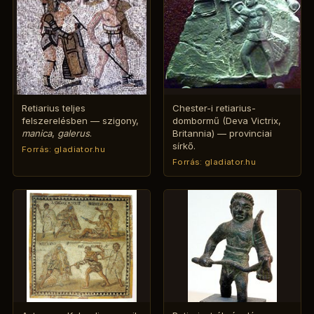
Retiarius teljes
Chester-i retiarius-
felszerelésben — szigony,
dombormű (Deva Victrix,
manica
,
galerus
.
Britannia) — provinciai
sírkő.
Forrás: gladiator.hu
Forrás: gladiator.hu