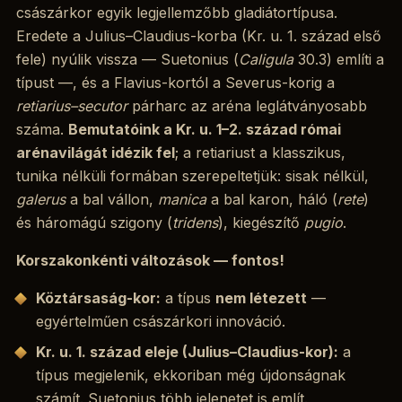
császárkor egyik legjellemzőbb gladiátortípusa.
Eredete a Julius–Claudius-korba (Kr. u. 1. század első
fele) nyúlik vissza — Suetonius (
Caligula
30.3) említi a
típust —, és a Flavius-kortól a Severus-korig a
retiarius–secutor
párharc az aréna leglátványosabb
száma.
Bemutatóink a Kr. u. 1–2. század római
arénavilágát idézik fel
; a retiariust a klasszikus,
tunika nélküli formában szerepeltetjük: sisak nélkül,
galerus
a bal vállon,
manica
a bal karon, háló (
rete
)
és háromágú szigony (
tridens
), kiegészítő
pugio
.
Korszakonkénti változások — fontos!
Köztársaság-kor:
a típus
nem létezett
—
egyértelműen császárkori innováció.
Kr. u. 1. század eleje (Julius–Claudius-kor):
a
típus megjelenik, ekkoriban még újdonságnak
számít. Suetonius több jelenetet is említ.