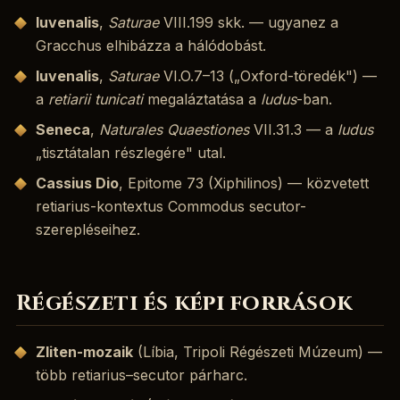
Iuvenalis
,
Saturae
VIII.199 skk. — ugyanez a
Gracchus elhibázza a hálódobást.
Iuvenalis
,
Saturae
VI.O.7–13 („Oxford-töredék") —
a
retiarii tunicati
megaláztatása a
ludus
-ban.
Seneca
,
Naturales Quaestiones
VII.31.3 — a
ludus
„tisztátalan részlegére" utal.
Cassius Dio
, Epitome 73 (Xiphilinos) — közvetett
retiarius-kontextus Commodus secutor-
szerepléseihez.
Régészeti és képi források
Zliten-mozaik
(Líbia, Tripoli Régészeti Múzeum) —
több retiarius–secutor párharc.