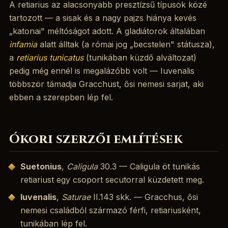
A retiarius az alacsonyabb presztízsű típusok közé
tartozott — a sisak és a nagy pajzs hiánya kevés
„katonai" méltóságot adott. A gladiátorok általában
infamia
alatt álltak (a római jog „becstelen" státusza),
a
retiarius tunicatus
(tunikában küzdő alváltozat)
pedig még ennél is megalázóbb volt — Iuvenalis
többször támadja Gracchust, ősi nemesi sarjat, aki
ebben a szerepben lép fel.
Ókori szerzői említések
Suetonius
,
Caligula
30.3 — Caligula öt tunikás
retiariust egy csoport secutorral küzdetett meg.
Iuvenalis
,
Saturae
II.143 skk. — Gracchus, ősi
nemesi családból származó férfi, retiariusként,
tunikában lép fel.