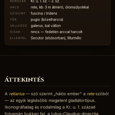
Kr. u. 1. sz. – 3. sz.
KORSZAK
rete, kb. 3 m átmérő, ólomsúlyokkal
HÁLÓ
fuscina / tridens
SZIGONY
pugio (közelharcra)
TŐR
galerus, bal vállon
VÁLLVÉDŐ
nincs — fedetlen arccal harcolt
SISAK
Secutor (elsősorban), Murmillo
ELLENFÉL
Áttekintés
A
retiarius
— szó szerint „hálós ember" a
rete
szóból
— az egyik legkésőbb megjelent gladiátortípus.
Ikonográfiailag és irodalmilag a Kr. u. 1. század
folyamán bukkan fel, a Iulius–Claudius-dinasztia